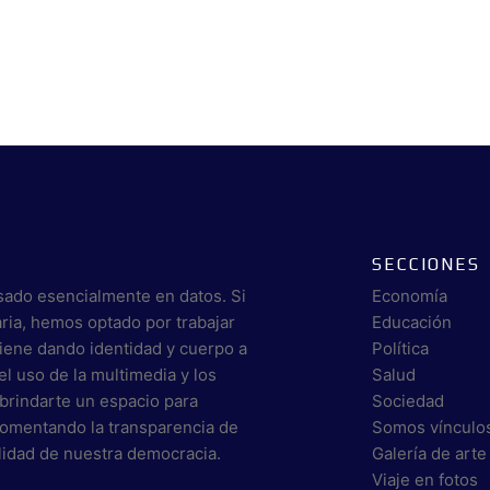
SECCIONES
sado esencialmente en datos. Si
Economía
aria, hemos optado por trabajar
Educación
viene dando identidad y cuerpo a
Política
el uso de la multimedia y los
Salud
brindarte un espacio para
Sociedad
 fomentando la transparencia de
Somos vínculo
alidad de nuestra democracia.
Galería de arte
Viaje en fotos