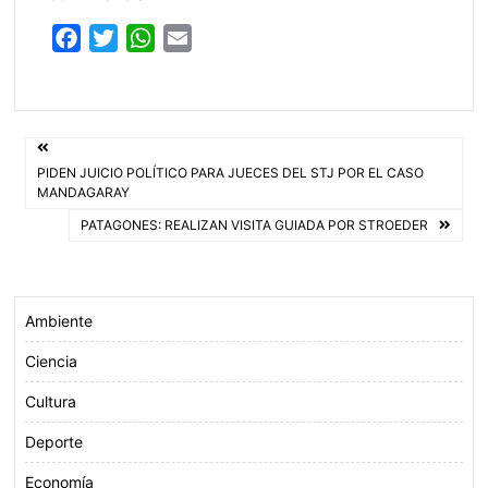
F
T
W
E
a
w
h
m
c
i
a
a
e
t
t
i
Navegación
b
t
s
l
PIDEN JUICIO POLÍTICO PARA JUECES DEL STJ POR EL CASO
o
e
A
de
MANDAGARAY
o
r
p
PATAGONES: REALIZAN VISITA GUIADA POR STROEDER
entradas
k
p
Ambiente
Ciencia
Cultura
Deporte
Economía