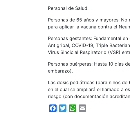
Personal de Salud.
Personas de 65 años y mayores: No r
para aplicar la vacuna contra el Ne
Personas gestantes: Fundamental en c
Antigripal, COVID-19, Triple Bacteria
Virus Sincicial Respiratorio (VSR) en
Personas puérperas: Hasta 10 días de
embarazo).
Las dosis pediátricas (para niños d
en el cual se ampliará el llamado a 
riesgo (con documentación acreditan
F
T
W
E
a
w
h
m
c
i
a
a