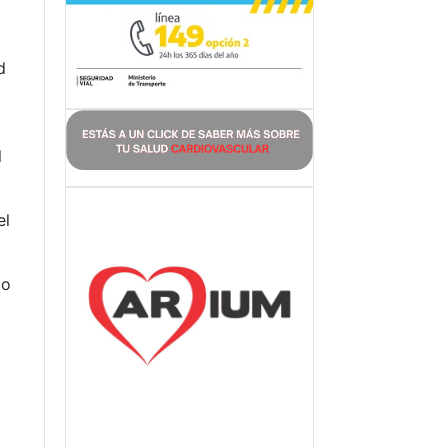
d
l
el
to