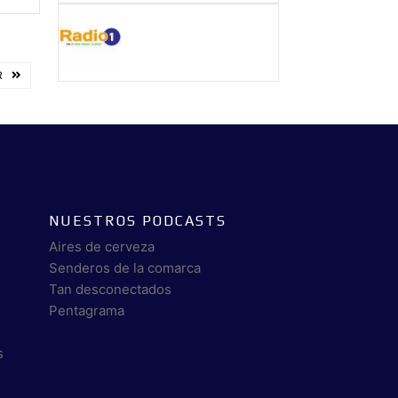
R
NUESTROS PODCASTS
Aires de cerveza
Senderos de la comarca
Tan desconectados
Pentagrama
s