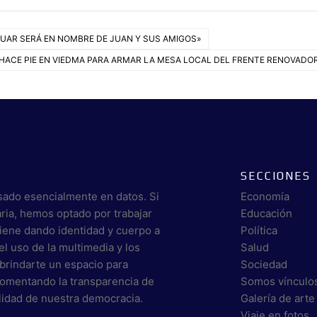
UAR SERÁ EN NOMBRE DE JUAN Y SUS AMIGOS»
HACE PIE EN VIEDMA PARA ARMAR LA MESA LOCAL DEL FRENTE RENOVADO
SECCIONES
sado esencialmente en datos. Si
Economía
aria, hemos optado por trabajar
Educación
viene dando identidad y cuerpo a
Política
el uso de la multimedia y los
Salud
brindarte un espacio para
Sociedad
 fomentando la transparencia de
Somos vínculo
alidad de nuestra democracia.
Galería de arte
Viaje en fotos