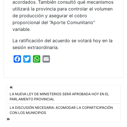
acordados. También consultó qué mecanismos
utilizará la provincia para controlar el volumen
de producción y asegurar el cobro
proporcional del “Aporte Comunitario”
variable.
La ratificación del acuerdo se votará hoy en la
sesión extraordinaria.
F
T
W
E
a
w
h
m
c
i
a
a
e
t
t
i
Navegación
b
t
s
l
LA NUEVA LEY DE MINISTERIOS SERÁ APROBADA HOY EN EL
o
e
A
de
PARLAMENTO PROVINCIAL
o
r
p
LA DISCUSIÓN NECESARIA: ACOMODAR LA COPARTICIPACIÓN
entradas
k
p
CON LOS MUNICIPIOS