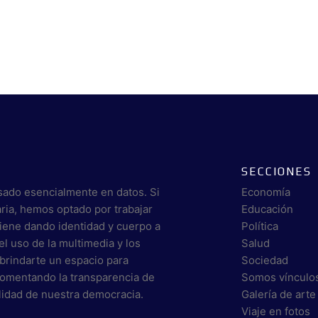
SECCIONES
sado esencialmente en datos. Si
Economía
aria, hemos optado por trabajar
Educación
viene dando identidad y cuerpo a
Política
el uso de la multimedia y los
Salud
brindarte un espacio para
Sociedad
 fomentando la transparencia de
Somos vínculo
alidad de nuestra democracia.
Galería de arte
Viaje en fotos