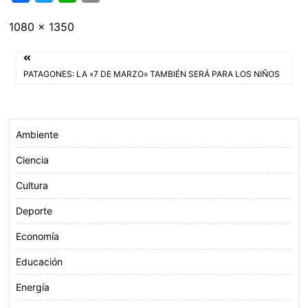
a
w
h
m
Tamaño
1080 × 1350
c
i
a
a
completo
e
t
t
i
Navegación
b
t
s
l
PATAGONES: LA «7 DE MARZO» TAMBIÉN SERÁ PARA LOS NIÑOS
o
e
A
de
o
r
p
entradas
k
p
Ambiente
Ciencia
Cultura
Deporte
Economía
Educación
Energía