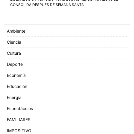
o
e
A
de
CONSOLIDA DESPUÉS DE SEMANA SANTA
o
r
p
entradas
k
p
Ambiente
Ciencia
Cultura
Deporte
Economía
Educación
Energía
Espectáculos
FAMILIARES
IMPOSITIVO