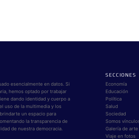
SECCIONES
sado esencialmente en datos. Si
Economía
aria, hemos optado por trabajar
Educación
viene dando identidad y cuerpo a
Política
el uso de la multimedia y los
Salud
brindarte un espacio para
Sociedad
 fomentando la transparencia de
Somos vínculo
alidad de nuestra democracia.
Galería de arte
Viaje en fotos