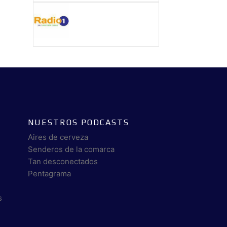
NUESTROS PODCASTS
Aires de cerveza
Senderos de la comarca
Tan desconectados
Pentagrama
s