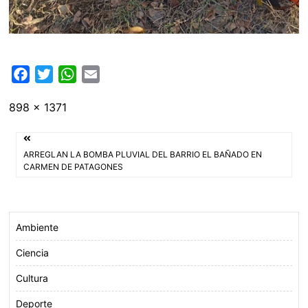
F
T
W
E
a
w
h
m
Tamaño
898 × 1371
c
i
a
a
completo
e
t
t
i
Navegación
b
t
s
l
ARREGLAN LA BOMBA PLUVIAL DEL BARRIO EL BAÑADO EN
o
e
A
de
CARMEN DE PATAGONES
o
r
p
entradas
k
p
Ambiente
Ciencia
Cultura
Deporte