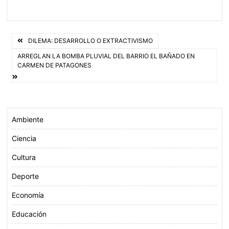
a
w
h
m
c
i
a
a
e
t
t
i
Navegación
b
t
s
l
DILEMA: DESARROLLO O EXTRACTIVISMO
o
e
A
de
ARREGLAN LA BOMBA PLUVIAL DEL BARRIO EL BAÑADO EN
CARMEN DE PATAGONES
o
r
p
entradas
k
p
Ambiente
Ciencia
Cultura
Deporte
Economía
Educación