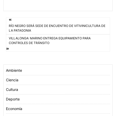
a
w
h
m
c
i
a
a
e
t
t
i
Navegación
b
t
s
l
RÍO NEGRO SERÁ SEDE DE ENCUENTRO DE VITIVINICULTURA DE
o
e
A
de
LA PATAGONIA
o
r
p
VILLALONGA: MARINO ENTREGA EQUIPAMIENTO PARA
entradas
k
p
CONTROLES DE TRÁNSITO
Ambiente
Ciencia
Cultura
Deporte
Economía