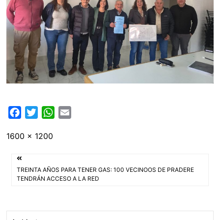
F
T
W
E
a
w
h
m
Tamaño
1600 × 1200
c
i
a
a
completo
e
t
t
i
Navegación
b
t
s
l
TREINTA AÑOS PARA TENER GAS: 100 VECINOOS DE PRADERE
o
e
A
de
TENDRÁN ACCESO A LA RED
o
r
p
entradas
k
p