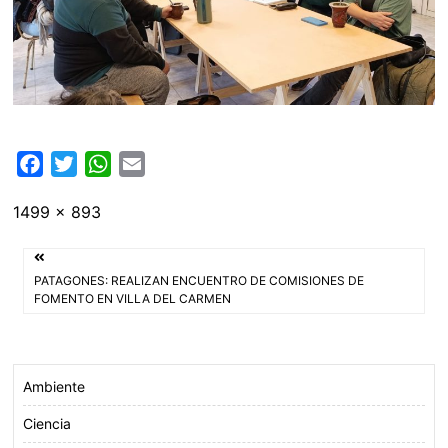
F
T
W
E
a
w
h
m
Tamaño
1499 × 893
c
i
a
a
completo
e
t
t
i
Navegación
b
t
s
l
PATAGONES: REALIZAN ENCUENTRO DE COMISIONES DE
o
e
A
de
FOMENTO EN VILLA DEL CARMEN
o
r
p
entradas
k
p
Ambiente
Ciencia