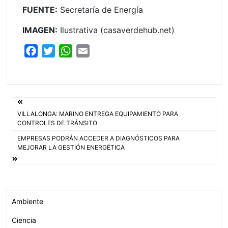
FUENTE:
Secretaría de Energía
IMAGEN:
Ilustrativa (casaverdehub.net)
F
T
W
E
a
w
h
m
c
i
a
a
e
t
t
i
Navegación
b
t
s
l
VILLALONGA: MARINO ENTREGA EQUIPAMIENTO PARA
o
e
A
de
CONTROLES DE TRÁNSITO
o
r
p
EMPRESAS PODRÁN ACCEDER A DIAGNÓSTICOS PARA
entradas
k
p
MEJORAR LA GESTIÓN ENERGÉTICA
Ambiente
Ciencia