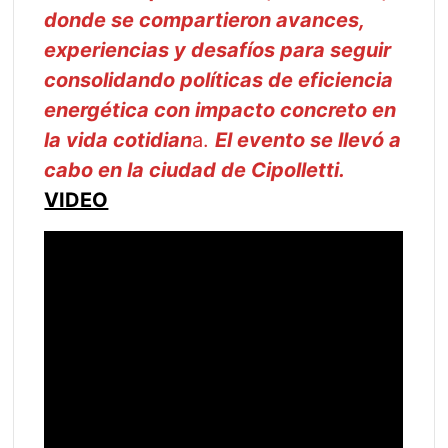
donde se compartieron avances,
experiencias y desafíos para seguir
consolidando políticas de eficiencia
energética con impacto concreto en
la vida cotidian
a.
El evento se llevó a
cabo en la ciudad de Cipolletti.
VIDEO