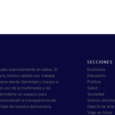
SECCIONES
sado esencialmente en datos. Si
Economía
aria, hemos optado por trabajar
Educación
viene dando identidad y cuerpo a
Política
el uso de la multimedia y los
Salud
brindarte un espacio para
Sociedad
 fomentando la transparencia de
Somos vínculo
alidad de nuestra democracia.
Galería de arte
Viaje en fotos