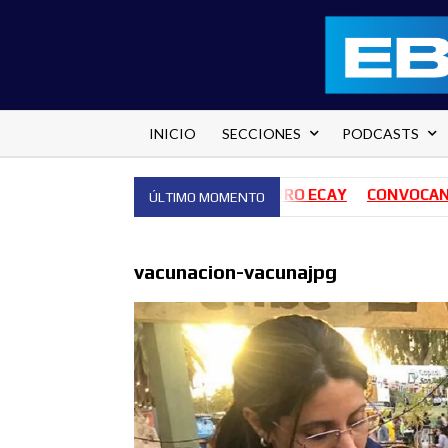
Saltar
al
contenido
INICIO
SECCIONES
PODCASTS
ONES PARA EL HOSPITAL PEDRO ECAY
CONVOCAN A 140 B
ÚLTIMO MOMENTO
vacunacion-vacunajpg