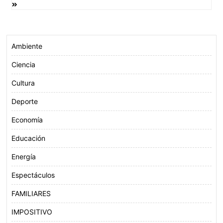
entradas
k
p
Ambiente
Ciencia
Cultura
Deporte
Economía
Educación
Energía
Espectáculos
FAMILIARES
IMPOSITIVO