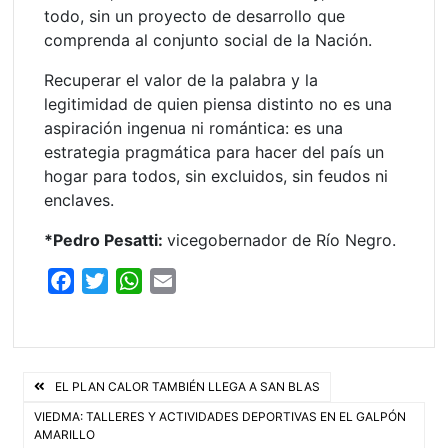
todo, sin un proyecto de desarrollo que
comprenda al conjunto social de la Nación.
Recuperar el valor de la palabra y la
legitimidad de quien piensa distinto no es una
aspiración ingenua ni romántica: es una
estrategia pragmática para hacer del país un
hogar para todos, sin excluidos, sin feudos ni
enclaves.
*Pedro Pesatti:
vicegobernador de Río Negro.
F
T
W
E
a
w
h
m
c
i
a
a
e
t
t
i
Navegación
b
t
s
l
EL PLAN CALOR TAMBIÉN LLEGA A SAN BLAS
o
e
A
de
VIEDMA: TALLERES Y ACTIVIDADES DEPORTIVAS EN EL GALPÓN
AMARILLO
o
r
p