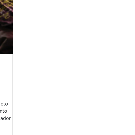
acto
ento
nador