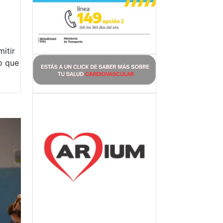
itir
jo que