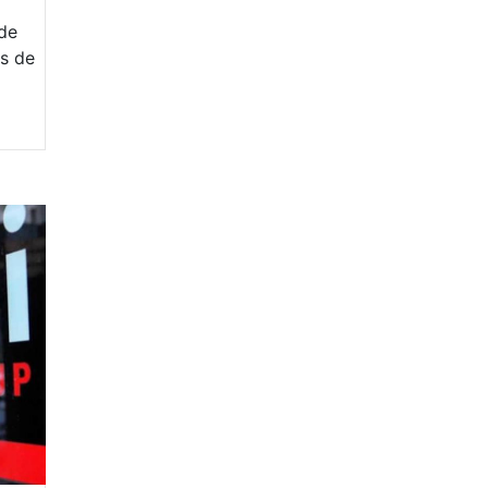
 de
ás de