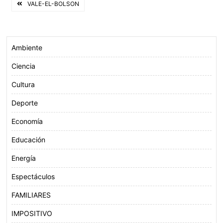
Navegación
VALE-EL-BOLSON
b
t
s
l
o
e
A
de
o
r
p
entradas
k
p
Ambiente
Ciencia
Cultura
Deporte
Economía
Educación
Energía
Espectáculos
FAMILIARES
IMPOSITIVO