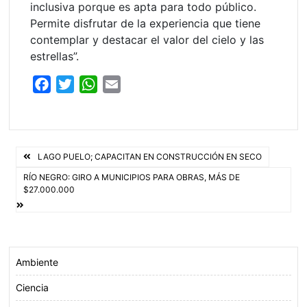
inclusiva porque es apta para todo público.
Permite disfrutar de la experiencia que tiene
contemplar y destacar el valor del cielo y las
estrellas”.
F
T
W
E
a
w
h
m
c
i
a
a
e
t
t
i
Navegación
b
t
s
l
LAGO PUELO; CAPACITAN EN CONSTRUCCIÓN EN SECO
o
e
A
de
RÍO NEGRO: GIRO A MUNICIPIOS PARA OBRAS, MÁS DE
$27.000.000
o
r
p
entradas
k
p
Ambiente
Ciencia