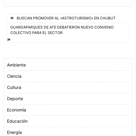
c
i
a
a
e
t
t
i
Navegación
b
t
s
l
BUSCAN PROMOVER AL «ASTROTURISMO» EN CHUBUT
o
e
A
de
GUARDAPARQUES DE ATE DEBATIERON NUEVO CONVENIO
COLECTIVO PARA EL SECTOR
o
r
p
entradas
k
p
Ambiente
Ciencia
Cultura
Deporte
Economía
Educación
Energía