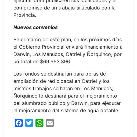
ejecutar obra pública en sus localidades y el
compromiso de un trabajo articulado con la
Provincia.
Nuevos convenios
En el marco de este plan, en los próximos días
el Gobierno Provincial enviará financiamiento a
Darwin, Los Menucos, Catriel y Ñorquinco, por
un total de $69.563.396.
Los fondos se destinarán para obras de
ampliación de red cloacal en Catriel y los
mismos trabajos se harán en Los Menucos;
Ñorquinco lo destinará para el mejoramiento
del alumbrado público y Darwin, para ejecutar
el mejoramiento del sistema de agua potable.
F
T
W
E
a
w
h
m