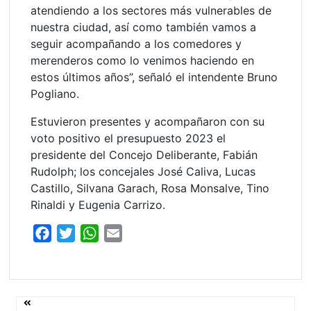
atendiendo a los sectores más vulnerables de
nuestra ciudad, así como también vamos a
seguir acompañando a los comedores y
merenderos como lo venimos haciendo en
estos últimos años”, señaló el intendente Bruno
Pogliano.
Estuvieron presentes y acompañaron con su
voto positivo el presupuesto 2023 el
presidente del Concejo Deliberante, Fabián
Rudolph; los concejales José Caliva, Lucas
Castillo, Silvana Garach, Rosa Monsalve, Tino
Rinaldi y Eugenia Carrizo.
F
T
W
E
a
w
h
m
c
i
a
a
e
t
t
i
Navegación
b
t
s
l