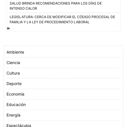
SALUD BRINDA RECOMENDACIONES PARA LOS DÍAS DE
o
e
A
de
INTENSO CALOR
o
r
p
LEGISLATURA: CERCA DE MODIFICAR EL CÓDIGO PROCESAL DE
entradas
k
p
FAMILIA Y LA LEY DE PROCEDIMIENTO LABORAL
Ambiente
Ciencia
Cultura
Deporte
Economía
Educación
Energía
Espectáculos