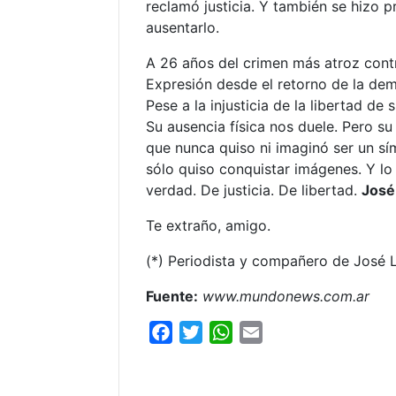
reclamó justicia. Y también se hizo 
ausentarlo.
A 26 años del crimen más atroz contr
Expresión desde el retorno de la de
Pese a la injusticia de la libertad de
Su ausencia física nos duele. Pero 
que nunca quiso ni imaginó ser un s
sólo quiso conquistar imágenes. Y lo
verdad. De justicia. De libertad.
José
Te extraño, amigo.
(*) Periodista y compañero de José 
Fuente:
www.mundonews.com.ar
F
T
W
E
a
w
h
m
c
i
a
a