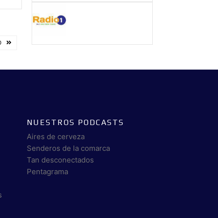
O
NUESTROS PODCASTS
Aires de cerveza
Senderos de la comarca
Tan desconectados
Pentagrama
s