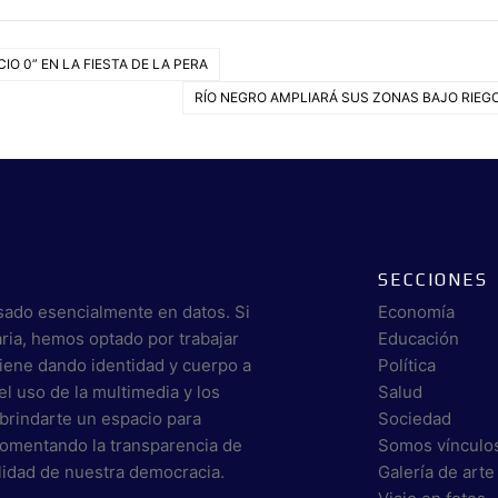
IO 0” EN LA FIESTA DE LA PERA
RÍO NEGRO AMPLIARÁ SUS ZONAS BAJO RIEG
SECCIONES
sado esencialmente en datos. Si
Economía
aria, hemos optado por trabajar
Educación
viene dando identidad y cuerpo a
Política
el uso de la multimedia y los
Salud
brindarte un espacio para
Sociedad
 fomentando la transparencia de
Somos vínculo
alidad de nuestra democracia.
Galería de arte