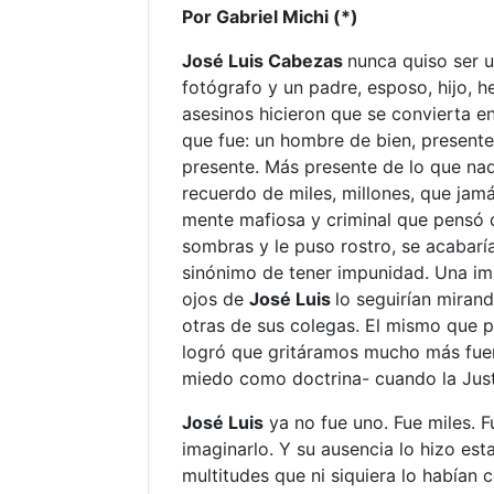
Por Gabriel Michi (*)
José Luis Cabezas
nunca quiso ser u
fotógrafo y un padre, esposo, hijo,
asesinos hicieron que se convierta en
que fue: un hombre de bien, presente
presente. Más presente de lo que nad
recuerdo de miles, millones, que jamá
mente mafiosa y criminal que pensó q
sombras y le puso rostro, se acabarí
sinónimo de tener impunidad. Una im
ojos de
José Luis
lo seguirían mirand
otras de sus colegas. El mismo que p
logró que gritáramos mucho más fue
miedo como doctrina- cuando la Justi
José Luis
ya no fue uno. Fue miles. F
imaginarlo. Y su ausencia lo hizo est
multitudes que ni siquiera lo habían