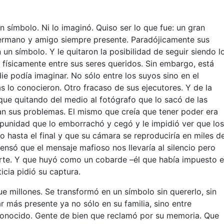
n símbolo. Ni lo imaginó. Quiso ser lo que fue: un gran
 hermano y amigo siempre presente. Paradójicamente sus
 un símbolo. Y le quitaron la posibilidad de seguir siendo l
 físicamente entre sus seres queridos. Sin embargo, está
ie podía imaginar. No sólo entre los suyos sino en el
s lo conocieron. Otro fracaso de sus ejecutores. Y de la
ue quitando del medio al fotógrafo que lo sacó de las
an sus problemas. El mismo que creía que tener poder era
punidad que lo emborrachó y cegó y le impidió ver que lo
o hasta el final y que su cámara se reproduciría en miles d
ensó que el mensaje mafioso nos llevaría al silencio pero
rte. Y que huyó como un cobarde –él que había impuesto e
cia pidió su captura.
ue millones. Se transformó en un símbolo sin quererlo, sin
ar más presente ya no sólo en su familia, sino entre
 conocido. Gente de bien que reclamó por su memoria. Que