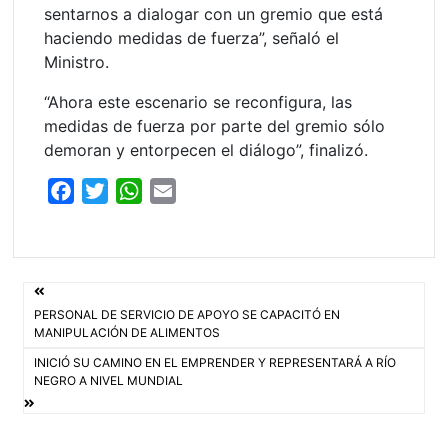
sentarnos a dialogar con un gremio que está
haciendo medidas de fuerza”, señaló el
Ministro.
“Ahora este escenario se reconfigura, las
medidas de fuerza por parte del gremio sólo
demoran y entorpecen el diálogo”, finalizó.
F
T
W
E
a
w
h
m
c
i
a
a
e
t
t
i
Navegación
b
t
s
l
PERSONAL DE SERVICIO DE APOYO SE CAPACITÓ EN
o
e
A
de
MANIPULACIÓN DE ALIMENTOS
o
r
p
INICIÓ SU CAMINO EN EL EMPRENDER Y REPRESENTARÁ A RÍO
entradas
k
p
NEGRO A NIVEL MUNDIAL