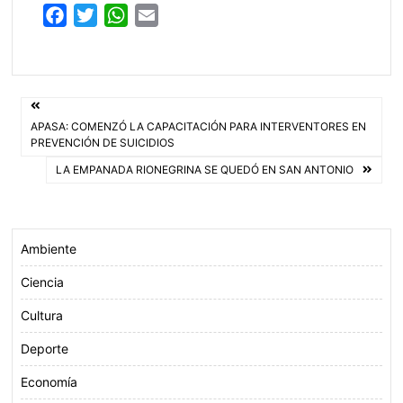
F
T
W
E
a
w
h
m
c
i
a
a
e
t
t
i
Navegación
b
t
s
l
APASA: COMENZÓ LA CAPACITACIÓN PARA INTERVENTORES EN
o
e
A
de
PREVENCIÓN DE SUICIDIOS
o
r
p
LA EMPANADA RIONEGRINA SE QUEDÓ EN SAN ANTONIO
entradas
k
p
Ambiente
Ciencia
Cultura
Deporte
Economía