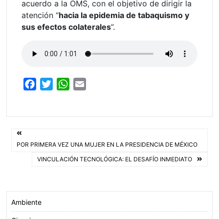
acuerdo a la OMS, con el objetivo de dirigir la
atención “
hacia la epidemia de tabaquismo y
sus efectos colaterales
”.
F
T
W
E
a
w
h
m
c
i
a
a
e
t
t
i
Navegación
b
t
s
l
POR PRIMERA VEZ UNA MUJER EN LA PRESIDENCIA DE MÉXICO
o
e
A
de
o
VINCULACIÓN TECNOLÓGICA: EL DESAFÍO INMEDIATO
r
p
entradas
k
p
Ambiente