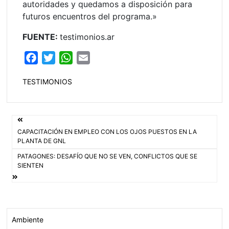
autoridades y quedamos a disposición para
futuros encuentros del programa.»
FUENTE:
testimonios.ar
F
T
W
E
a
w
h
m
TESTIMONIOS
c
i
a
a
e
t
t
i
b
t
s
l
Navegación
o
e
A
CAPACITACIÓN EN EMPLEO CON LOS OJOS PUESTOS EN LA
o
r
p
de
PLANTA DE GNL
k
p
PATAGONES: DESAFÍO QUE NO SE VEN, CONFLICTOS QUE SE
entradas
SIENTEN
Ambiente