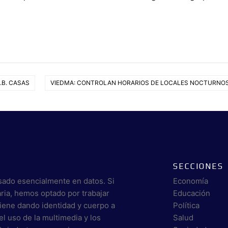
.B. CASAS
VIEDMA: CONTROLAN HORARIOS DE LOCALES NOCTURNO
SECCIONES
sado esencialmente en datos. Si
Economía
aria, hemos optado por trabajar
Educación
viene dando identidad y cuerpo a
Política
el uso de la multimedia y los
Salud