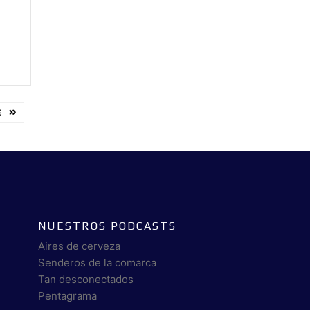
S
NUESTROS PODCASTS
Aires de cerveza
Senderos de la comarca
Tan desconectados
Pentagrama