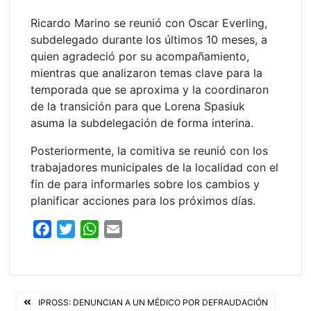
Ricardo Marino se reunió con Oscar Everling,
subdelegado durante los últimos 10 meses, a
quien agradeció por su acompañamiento,
mientras que analizaron temas clave para la
temporada que se aproxima y la coordinaron
de la transición para que Lorena Spasiuk
asuma la subdelegación de forma interina.
Posteriormente, la comitiva se reunió con los
trabajadores municipales de la localidad con el
fin de para informarles sobre los cambios y
planificar acciones para los próximos días.
F
T
W
E
a
w
h
m
c
i
a
a
e
t
t
i
Navegación
b
t
s
l
IPROSS: DENUNCIAN A UN MÉDICO POR DEFRAUDACIÓN