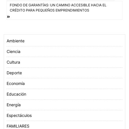
o
e
A
de
FONDO DE GARANTÍAS: UN CAMINO ACCESIBLE HACIA EL
CRÉDITO PARA PEQUEÑOS EMPRENDIMIENTOS
o
r
p
entradas
k
p
Ambiente
Ciencia
Cultura
Deporte
Economía
Educación
Energía
Espectáculos
FAMILIARES