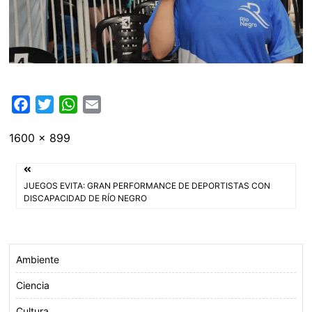
F
T
W
E
a
w
h
m
Tamaño
1600 × 899
c
i
a
a
completo
e
t
t
i
Navegación
b
t
s
l
JUEGOS EVITA: GRAN PERFORMANCE DE DEPORTISTAS CON
o
e
A
de
DISCAPACIDAD DE RÍO NEGRO
o
r
p
entradas
k
p
Ambiente
Ciencia
Cultura