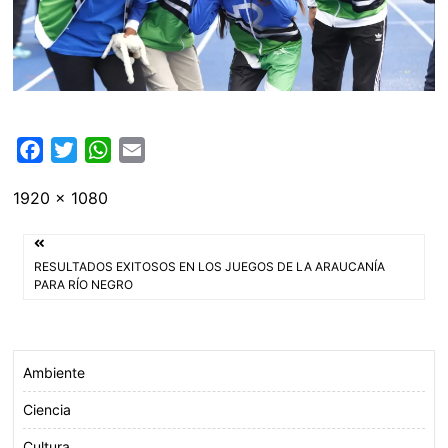
F
T
W
E
a
w
h
m
Tamaño
1920 × 1080
c
i
a
a
completo
e
t
t
i
Navegación
b
t
s
l
RESULTADOS EXITOSOS EN LOS JUEGOS DE LA ARAUCANÍA
o
e
A
de
PARA RÍO NEGRO
o
r
p
entradas
k
p
Ambiente
Ciencia
Cultura