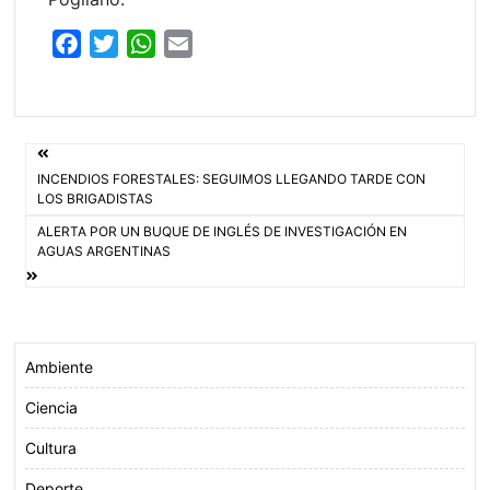
F
T
W
E
a
w
h
m
c
i
a
a
e
t
t
i
Navegación
b
t
s
l
INCENDIOS FORESTALES: SEGUIMOS LLEGANDO TARDE CON
o
e
A
de
LOS BRIGADISTAS
o
r
p
ALERTA POR UN BUQUE DE INGLÉS DE INVESTIGACIÓN EN
entradas
k
p
AGUAS ARGENTINAS
Ambiente
Ciencia
Cultura
Deporte