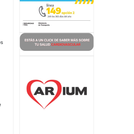
e
es
e