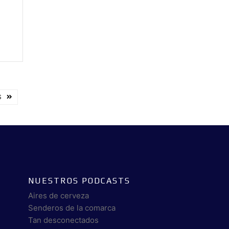
S
NUESTROS PODCASTS
Aires de cerveza
Senderos de la comarca
Tan desconectados