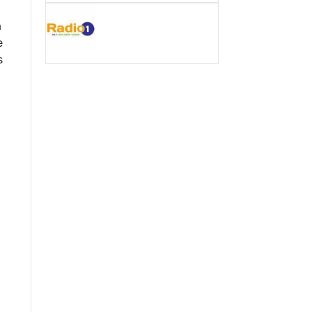
a
e
s