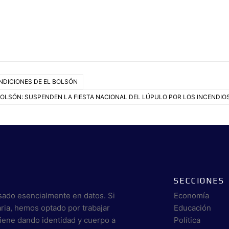
NDICIONES DE EL BOLSÓN
BOLSÓN: SUSPENDEN LA FIESTA NACIONAL DEL LÚPULO POR LOS INCENDIO
SECCIONES
sado esencialmente en datos. Si
Economía
aria, hemos optado por trabajar
Educación
viene dando identidad y cuerpo a
Política