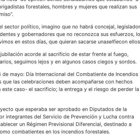
brigadistas forestales, hombres y mujeres que realizan sus
miso”.
 sector político, imagino que no habrá concejal, legislador
dentes y gobernadores que no reconozca sus esfuerzos, l
vimos en estos días, que quieran sacarse una
selfie
con ello
jubilación acorde al sacrificio de estar frente al fuego,
rios, seguimos lejos y en algunos casos ciegos y sordos.
4 de mayo: Día Internacional del Combatiente de Incendios
s que las celebraciones deben acompañarse con hechos
ste caso- el sacrificio; la entrega y el riesgo de perder la
oyecto que esperaba ser aprobado en Diputados de la
r integrantes del Servicio de Prevención y Lucha contra
tablecer un Régimen Previsional Diferencial, destinado a
mo combatientes en los incendios forestales.