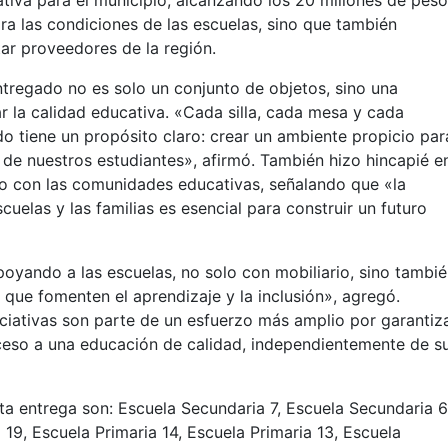
ativa para el municipio, alcanzando los 20 millones de peso
ra las condiciones de las escuelas, sino que también
tar proveedores de la región.
ntregado no es solo un conjunto de objetos, sino una
 la calidad educativa. «Cada silla, cada mesa y cada
 tiene un propósito claro: crear un ambiente propicio par
al de nuestros estudiantes», afirmó. También hizo hincapié e
to con las comunidades educativas, señalando que «la
cuelas y las familias es esencial para construir un futuro
yando a las escuelas, no solo con mobiliario, sino tambi
que fomenten el aprendizaje y la inclusión», agregó.
ciativas son parte de un esfuerzo más amplio por garantiz
ceso a una educación de calidad, independientemente de s
sta entrega son: Escuela Secundaria 7, Escuela Secundaria 6
 19, Escuela Primaria 14, Escuela Primaria 13, Escuela