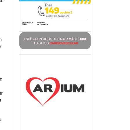
s.
a
n
én
ar
u
,