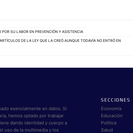
RO POR SU LABOR EN PREVENCIÓN Y ASISTENCIA
 ARTÍCULOS DE LA LEY QUE LA CREÓ AUNQUE TODAVÍA NO ENTRÓ EN
SECCIONES
sado esencialmente en datos. Si
Economía
aria, hemos optado por trabajar
Educación
viene dando identidad y cuerpo a
Política
el uso de la multimedia y los
Salud