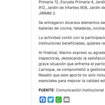
Primaria 12, Escuela Primaria 4, Jardí
912, Jardín de Infantes 908, Jardín d
JIRIMM 2.
Se entregaron diversos elementos de 
baterías de cocina, heladeras, cocinas
La actividad contó con la participac
instituciones beneficiadas, quienes r
Al finalizar, Marino expresó su agra
inspectoras, destacando la satisfacc
grave situación que enfrenta el parti
Larroque, se comprometió a gestionar
Resaltó que este aporte no solo inclu
esenciales para mejorar la calidad ed
FUENTE:
Comunicación Institucional
F
T
W
E