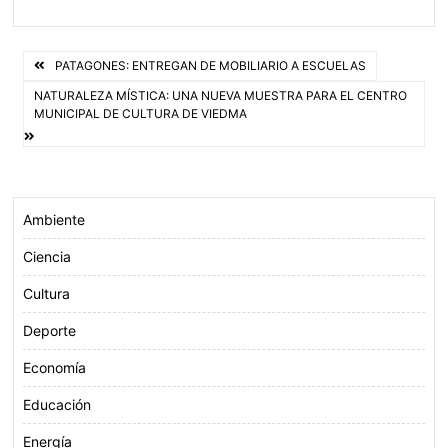
c
i
a
a
e
t
t
i
Navegación
b
t
s
l
PATAGONES: ENTREGAN DE MOBILIARIO A ESCUELAS
o
e
A
de
NATURALEZA MÍSTICA: UNA NUEVA MUESTRA PARA EL CENTRO
MUNICIPAL DE CULTURA DE VIEDMA
o
r
p
entradas
k
p
Ambiente
Ciencia
Cultura
Deporte
Economía
Educación
Energía