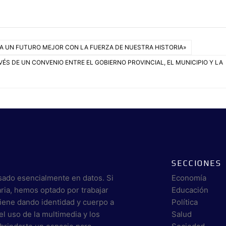
CIA UN FUTURO MEJOR CON LA FUERZA DE NUESTRA HISTORIA»
ÉS DE UN CONVENIO ENTRE EL GOBIERNO PROVINCIAL, EL MUNICIPIO Y LA
SECCIONES
sado esencialmente en datos. Si
Economía
aria, hemos optado por trabajar
Educación
viene dando identidad y cuerpo a
Política
el uso de la multimedia y los
Salud