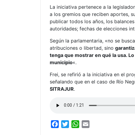
La iniciativa pertenece a la legislad
a los gremios que reciben aportes, s
publicar todos los años, los balance
autoridades; fechas de elecciones int
Según la parlamentaria, «no se busca 
atribuciones o libertad, sino
garantiz
tenga que mostrar en qué la usa. Lo
municipio
«.
Frei, se refirió a la iniciativa en el 
señalando que en el caso de Río Negr
SITRAJUR
.
F
T
W
E
a
w
h
m