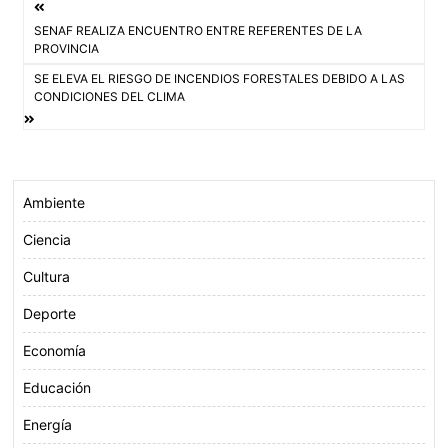
Navegación
b
t
s
l
SENAF REALIZA ENCUENTRO ENTRE REFERENTES DE LA
o
e
A
de
PROVINCIA
o
r
p
SE ELEVA EL RIESGO DE INCENDIOS FORESTALES DEBIDO A LAS
entradas
k
p
CONDICIONES DEL CLIMA
Ambiente
Ciencia
Cultura
Deporte
Economía
Educación
Energía