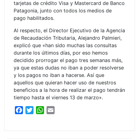
tarjetas de crédito Visa y Mastercard de Banco
Patagonia, junto con todos los medios de
pago habilitados.
Al respecto, el Director Ejecutivo de la Agencia
de Recaudación Tributaria, Alejandro Palmieri,
explicó que «han sido muchas las consultas
durante los últimos días, por eso hemos
decidido prorrogar el pago tres semanas más,
ya que estas dudas no iban a poder resolverse
y los pagos no iban a hacerse. Así que
aquellos que quieran hacer uso de nuestros
beneficios a la hora de realizar el pago tendrán
tiempo hasta el viernes 13 de marzo».
F
T
W
E
a
w
h
m
c
i
a
a
e
t
t
i