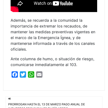
Además, se recuerda a la comunidad la
importancia de extremar los recaudos, de
mantener las medidas preventivas vigentes en
el marco de la Emergencia Ígnea, y de
mantenerse informada a través de los canales
oficiales.
Ante columna de humo, o situación de riesgo,
comunicarse inmediatamente al 103.
F
T
W
E
a
w
h
m
c
i
a
a
e
t
t
i
Navegación
b
t
s
l
PRORROGAN HASTA EL 13 DE MARZO PAGO ANUAL DE
o
e
A