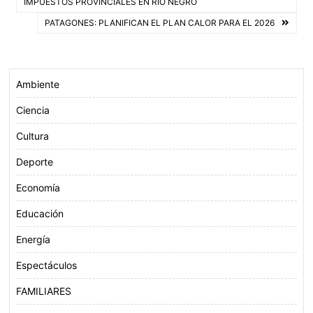
de
IMPUESTOS PROVINCIALES EN RÍO NEGRO
o
r
p
PATAGONES: PLANIFICAN EL PLAN CALOR PARA EL 2026
entradas
k
p
Ambiente
Ciencia
Cultura
Deporte
Economía
Educación
Energía
Espectáculos
FAMILIARES