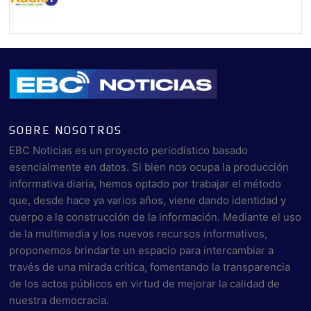
SOBRE NOSOTROS
EBC Noticias es un proyecto periodístico basado
esencialmente en datos. Si bien nos ocupa la producción
informativa diaria, hemos optado por trabajar el método
que, desde hace ya varios años, viene dando identidad y
cuerpo a la construcción de la información. Mediante el uso
de la multimedia y los nuevos recursos informativos,
proponemos brindarte un espacio para intercambiar a
través de una mirada crítica, fomentando la transparencia
de los actos públicos en virtud de mejorar la calidad de
nuestra democracia.