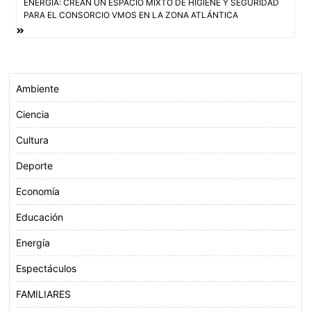
ENERGÍA: CREAN UN ESPACIO MIXTO DE HIGIENE Y SEGURIDAD
entradas
k
p
PARA EL CONSORCIO VMOS EN LA ZONA ATLÁNTICA
Ambiente
Ciencia
Cultura
Deporte
Economía
Educación
Energía
Espectáculos
FAMILIARES