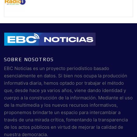
SOBRE NOSOTROS
EBC Noticias es un proyecto periodístico basado
esencialmente en datos. Si bien nos ocupa la producción
informativa diaria, hemos optado por trabajar el método
que, desde hace ya varios años, viene dando identidad y
cuerpo a la construcción de la información. Mediante el uso
de la multimedia y los nuevos recursos informativos,
proponemos brindarte un espacio para intercambiar a
través de una mirada crítica, fomentando la transparencia
de los actos públicos en virtud de mejorar la calidad de
nuestra democracia.