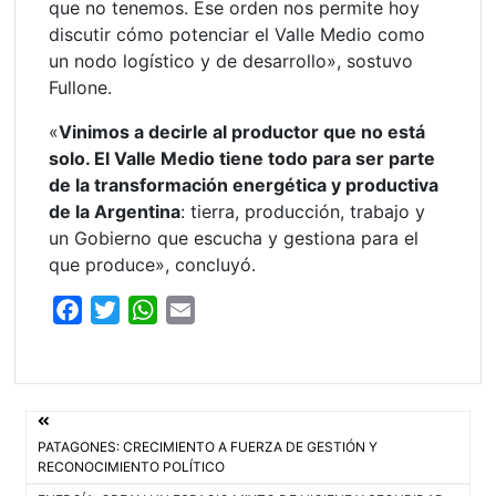
que no tenemos. Ese orden nos permite hoy
discutir cómo potenciar el Valle Medio como
un nodo logístico y de desarrollo», sostuvo
Fullone.
«
Vinimos a decirle al productor que no está
solo. El Valle Medio tiene todo para ser parte
de la transformación energética y productiva
de la Argentina
: tierra, producción, trabajo y
un Gobierno que escucha y gestiona para el
que produce», concluyó.
F
T
W
E
a
w
h
m
c
i
a
a
e
t
t
i
Navegación
b
t
s
l
PATAGONES: CRECIMIENTO A FUERZA DE GESTIÓN Y
o
e
A
de
RECONOCIMIENTO POLÍTICO
o
r
p