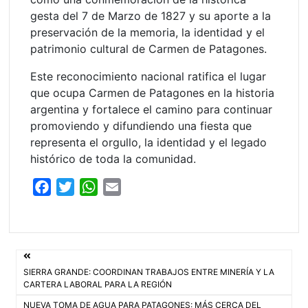
gesta del 7 de Marzo de 1827 y su aporte a la
preservación de la memoria, la identidad y el
patrimonio cultural de Carmen de Patagones.
Este reconocimiento nacional ratifica el lugar
que ocupa Carmen de Patagones en la historia
argentina y fortalece el camino para continuar
promoviendo y difundiendo una fiesta que
representa el orgullo, la identidad y el legado
histórico de toda la comunidad.
F
T
W
E
a
w
h
m
c
i
a
a
e
t
t
i
Navegación
b
t
s
l
SIERRA GRANDE: COORDINAN TRABAJOS ENTRE MINERÍA Y LA
o
e
A
de
CARTERA LABORAL PARA LA REGIÓN
o
r
p
NUEVA TOMA DE AGUA PARA PATAGONES: MÁS CERCA DEL