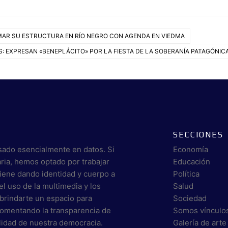
MAR SU ESTRUCTURA EN RÍO NEGRO CON AGENDA EN VIEDMA
: EXPRESAN «BENEPLÁCITO» POR LA FIESTA DE LA SOBERANÍA PATAGÓNIC
SECCIONES
sado esencialmente en datos. Si
Economía
aria, hemos optado por trabajar
Educación
viene dando identidad y cuerpo a
Política
el uso de la multimedia y los
Salud
brindarte un espacio para
Sociedad
 fomentando la transparencia de
Somos vínculo
alidad de nuestra democracia.
Galería de arte