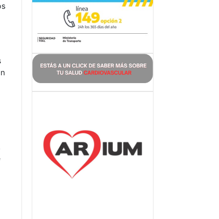
os
s
ón
,
e