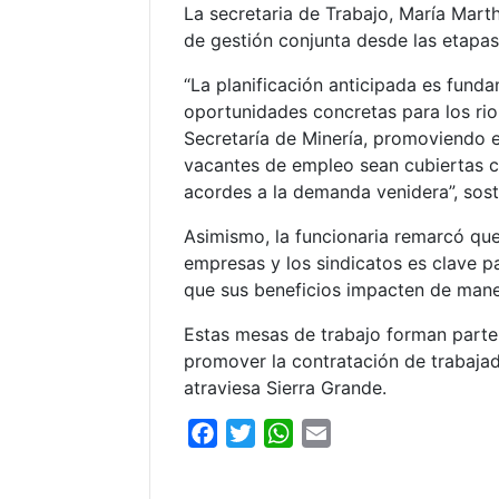
La secretaria de Trabajo, María Mart
de gestión conjunta desde las etapas 
“La planificación anticipada es fund
oportunidades concretas para los rio
Secretaría de Minería, promoviendo e
vacantes de empleo sean cubiertas c
acordes a la demanda venidera”, sost
Asimismo, la funcionaria remarcó que 
empresas y los sindicatos es clave p
que sus beneficios impacten de maner
Estas mesas de trabajo forman parte 
promover la contratación de trabaja
atraviesa Sierra Grande.
F
T
W
E
a
w
h
m
c
i
a
a