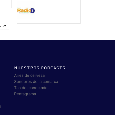
A
NUESTROS PODCASTS
Aires de cerveza
Senderos de la comarca
Tan desconectados
Pentagrama
s