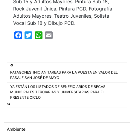
Sub 15 y Adultos Mayores, Pintura Sub 18,
Rock Juvenil Única, Pintura PCD, Fotografía
Adultos Mayores, Teatro Juveniles, Solista
Vocal Sub 18 y Dibujo PCD.
F
T
W
E
a
w
h
m
c
i
a
a
e
t
t
i
Navegación
b
t
s
l
PATAGONES: INICIAN TAREAS PARA LA PUESTA EN VALOR DEL
o
e
A
de
PASAJE SAN JOSÉ DE MAYO
o
r
p
YA ESTÁN LOS LISTADOS DE BENEFICIARIOS DE BECAS
entradas
k
p
MUNICIPALES TERCIARIAS Y UNIVERSITARIAS PARA EL
PRESENTE CICLO
Ambiente