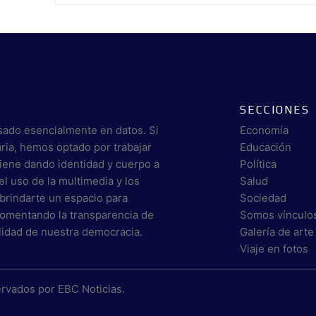
SECCIONES
sado esencialmente en datos. Si
Economía
aria, hemos optado por trabajar
Educación
viene dando identidad y cuerpo a
Política
el uso de la multimedia y los
Salud
brindarte un espacio para
Sociedad
 fomentando la transparencia de
Somos vínculo
alidad de nuestra democracia.
Galería de arte
Viaje en fotos
ervados por
EBC Noticias
.