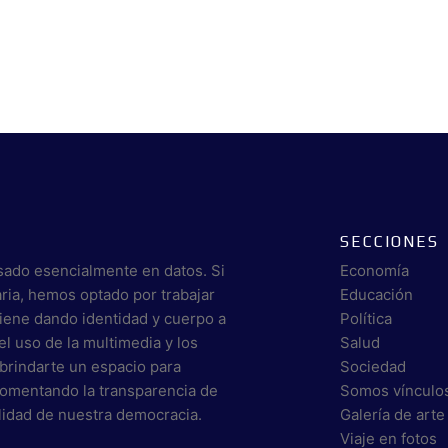
SECCIONES
sado esencialmente en datos. Si
Economía
aria, hemos optado por trabajar
Educación
viene dando identidad y cuerpo a
Política
el uso de la multimedia y los
Salud
brindarte un espacio para
Sociedad
 fomentando la transparencia de
Somos vínculo
alidad de nuestra democracia.
Galería de arte
Viaje en fotos