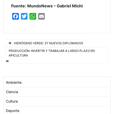
Fuente: MundoNews – Gabriel Michi
F
T
W
E
a
w
h
m
c
i
a
a
e
t
t
i
Navegación
b
t
s
l
HIDRÓGENO VERDE: 37 NUEVOS DIPLOMADOS
o
e
A
de
PRODUCCIÓN: INVERTIR Y TRABAJAR A LARGO PLAZO EN
APICULTURA
o
r
p
entradas
k
p
Ambiente
Ciencia
Cultura
Deporte