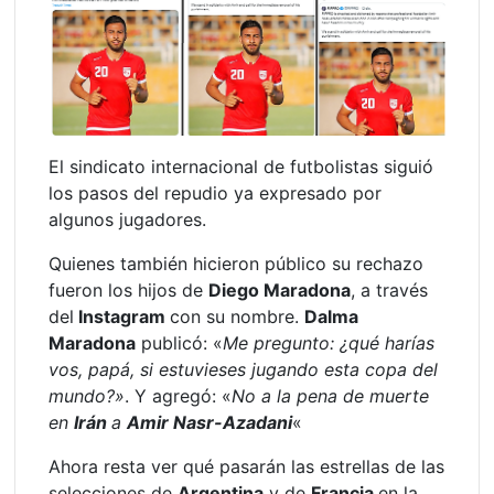
El sindicato internacional de futbolistas siguió
los pasos del repudio ya expresado por
algunos jugadores.
Quienes también hicieron público su rechazo
fueron los hijos de
Diego Maradona
, a través
del
Instagram
con su nombre.
Dalma
Maradona
publicó: «
Me pregunto: ¿qué harías
vos, papá, si estuvieses jugando esta copa del
mundo?»
. Y agregó: «
No a la pena de muerte
en
Irán
a
Amir Nasr-Azadani
«
Ahora resta ver qué pasarán las estrellas de las
selecciones de
Argentina
y de
Francia
en la