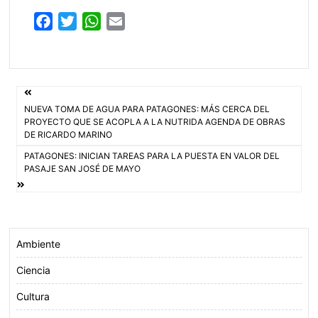
F
T
W
E
a
w
h
m
c
i
a
a
e
t
t
i
Navegación
b
t
s
l
NUEVA TOMA DE AGUA PARA PATAGONES: MÁS CERCA DEL
o
e
A
de
PROYECTO QUE SE ACOPLA A LA NUTRIDA AGENDA DE OBRAS
o
r
p
DE RICARDO MARINO
entradas
k
p
PATAGONES: INICIAN TAREAS PARA LA PUESTA EN VALOR DEL
PASAJE SAN JOSÉ DE MAYO
Ambiente
Ciencia
Cultura