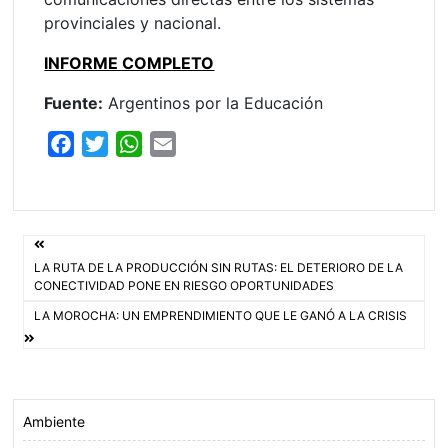
provinciales y nacional.
INFORME COMPLETO
Fuente:
Argentinos por la Educación
F
T
W
E
a
w
h
m
c
i
a
a
e
t
t
i
Navegación
b
t
s
l
LA RUTA DE LA PRODUCCIÓN SIN RUTAS: EL DETERIORO DE LA
o
e
A
de
CONECTIVIDAD PONE EN RIESGO OPORTUNIDADES
o
r
p
LA MOROCHA: UN EMPRENDIMIENTO QUE LE GANÓ A LA CRISIS
entradas
k
p
Ambiente